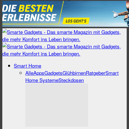
Smart Home
Alle
Apps
Gadgets
Glühbirnen
Ratgeber
Smart
Home Systeme
Steckdosen