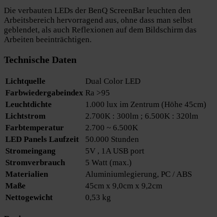
Die verbauten LEDs der BenQ ScreenBar leuchten den
Arbeitsbereich hervorragend aus, ohne dass man selbst
geblendet, als auch Reflexionen auf dem Bildschirm das
Arbeiten beeinträchtigen.
Technische Daten
Lichtquelle
Dual Color LED‎
Farbwiedergabeindex
Ra >95
Leuchtdichte
1.000 lux im Zentrum (Höhe 45cm)
Lichtstrom
2.700K : 300lm ; 6.500K : 320lm
Farbtemperatur
2.700 ~ 6.500K
LED Panels Laufzeit
50.000 Stunden
Stromeingang
5V , 1A USB port‎
Stromverbrauch
5 Watt (max.)‎
Materialien
Aluminiumlegierung, PC / ABS
Maße
45cm x 9,0cm x 9,2cm‎
Nettogewicht
0,53 kg