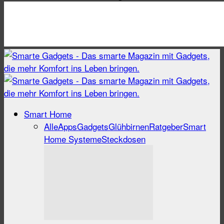
Smart Home
Alle
Apps
Gadgets
Glühbirnen
Ratgeber
Smart
Home Systeme
Steckdosen