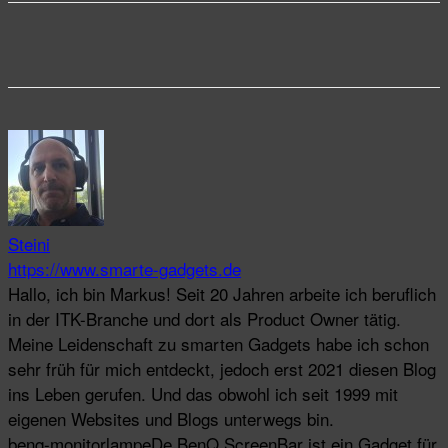
Steini
https://www.smarte-gadgets.de
Hallo, ich bin Markus! Seit 20 Jahren arbeite ich beruflich
in der ITK-Branche und dort als Product Owner tätig.
Meine Leidenschaft zu smarten Gadgets habe ich schon
sehr früh für mich entdeckt, jedoch erst 2021 diesen Blog
ins Leben gerufen. Und das obwohl ich seit 1999 mit
eigenen Websites und Blogs unterwegs bin.
benq-monitorlampe
De BenQ ScreenBar ist ein Gadget für