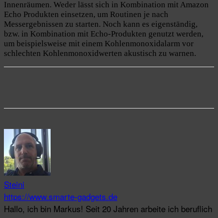
Innenräumen. Weder lässt sich in Kombination mit Amazon
Echo Produkten einsetzen, um Routinen je nach
Messergebnissen zu starten. Noch kann es eigenständig,
bzw. in Kombination mit Echo-Produkten genutzt werden,
um beispielsweise mit einem Kohlenmonoxidalarm vor
schlechten Kohlenmonoxidwerten akustisch zu warnen.
Steini
https://www.smarte-gadgets.de
Hallo, ich bin Markus! Seit 20 Jahren arbeite ich beruflich