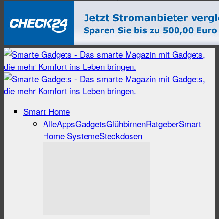
Smart Home
Alle
Apps
Gadgets
Glühbirnen
Ratgeber
Smart
Home Systeme
Steckdosen