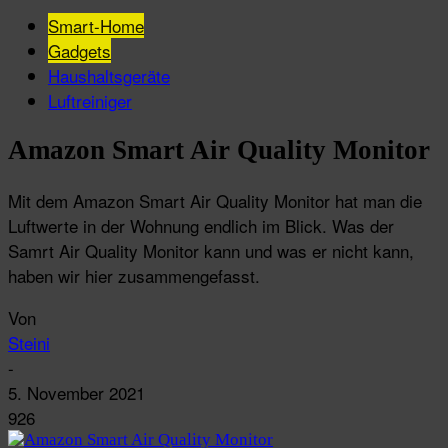
Smart-Home
Gadgets
Haushaltsgeräte
Luftreiniger
Amazon Smart Air Quality Monitor
Mit dem Amazon Smart Air Quality Monitor hat man die
Luftwerte in der Wohnung endlich im Blick. Was der
Samrt Air Quality Monitor kann und was er nicht kann,
haben wir hier zusammengefasst.
Von
Steini
-
5. November 2021
926