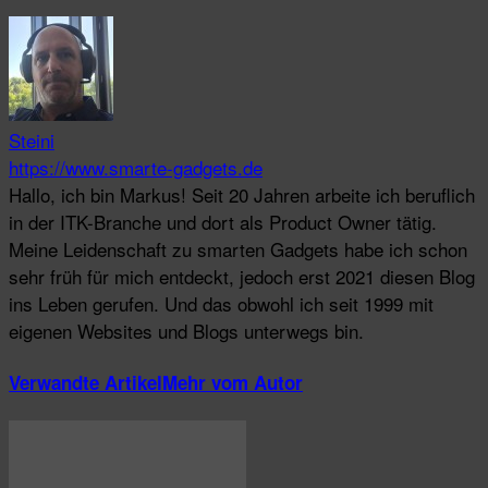
Steini
https://www.smarte-gadgets.de
Hallo, ich bin Markus! Seit 20 Jahren arbeite ich beruflich
in der ITK-Branche und dort als Product Owner tätig.
Meine Leidenschaft zu smarten Gadgets habe ich schon
sehr früh für mich entdeckt, jedoch erst 2021 diesen Blog
ins Leben gerufen. Und das obwohl ich seit 1999 mit
eigenen Websites und Blogs unterwegs bin.
Verwandte Artikel
Mehr vom Autor