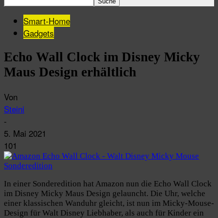
Smart-Home
Gadgets
Echo Wall Clock im Disney Micky
Maus Design erhältlich
Von
Steini
-
5. Mai 2021
101
In einer Sonderedition hat Amazon nun die Echo Wall Clock
im Disney Micky Maus Design gelauncht. Die Uhr, welche
einer klassischen Wanduhr gleicht, ist nun im Micky-Mouse-
Design für Walt Disney Liebhaber, als auch für Kinder ein