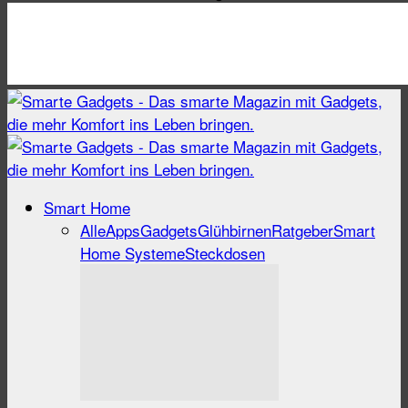
Smart Home
Alle
Apps
Gadgets
Glühbirnen
Ratgeber
Smart
Home Systeme
Steckdosen