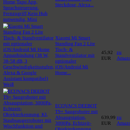
Steckdose, Alexa...
Xiaomi Mi Smart
Standing Fan 2 Lite
Tisch- &
45,92
zu
Standventilator mit
EUR
Amaz
optionaler
iOS/Android Mi
Home...
ECOVACS DEEBOT
T9+ Saugroboter mit
Absaugstation,
639,99
zu
3000Pa, Echtzeit-
EUR
Amaz
Objekterkennung,