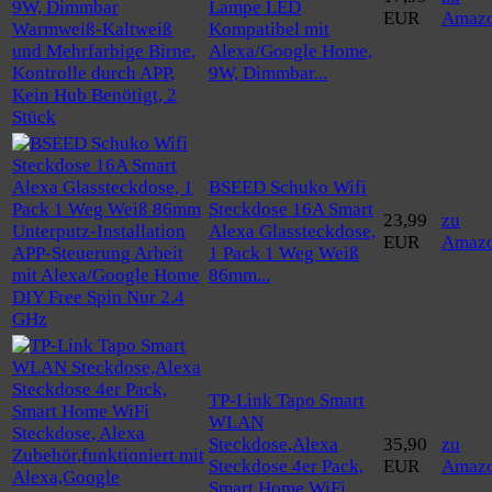
Lampe LED
EUR
Amaz
Kompatibel mit
Alexa/Google Home,
9W, Dimmbar...
BSEED Schuko Wifi
Steckdose 16A Smart
23,99
zu
Alexa Glassteckdose,
EUR
Amaz
1 Pack 1 Weg Weiß
86mm...
TP-Link Tapo Smart
WLAN
Steckdose,Alexa
35,90
zu
Steckdose 4er Pack,
EUR
Amaz
Smart Home WiFi