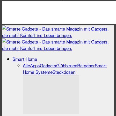
Smart Home
Alle
Apps
Gadgets
Glühbirnen
Ratgeber
Smart
Home Systeme
Steckdosen