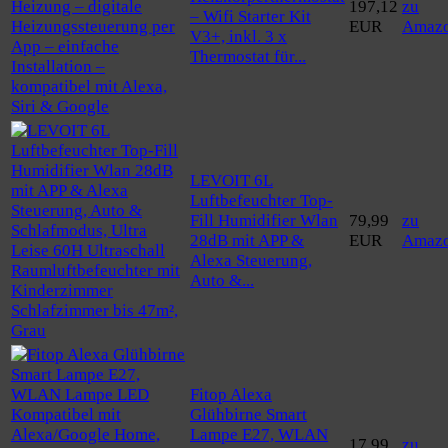
197,12
zu
– Wifi Starter Kit
EUR
Amaz
V3+, inkl. 3 x
Thermostat für...
LEVOIT 6L
Luftbefeuchter Top-
Fill Humidifier Wlan
79,99
zu
28dB mit APP &
EUR
Amaz
Alexa Steuerung,
Auto &...
Fitop Alexa
Glühbirne Smart
Lampe E27, WLAN
17,99
zu