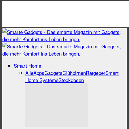
Smart Home
Alle
Apps
Gadgets
Glühbirnen
Ratgeber
Smart
Home Systeme
Steckdosen