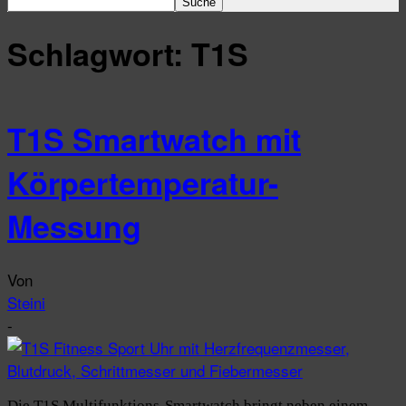
Schlagwort: T1S
T1S Smartwatch mit
Körpertemperatur-
Messung
Von
Steini
-
Die T1S Multifunktions-Smartwatch bringt neben einem