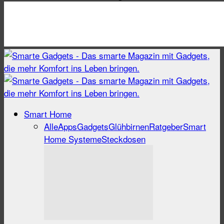
Smart Home
Alle
Apps
Gadgets
Glühbirnen
Ratgeber
Smart
Home Systeme
Steckdosen