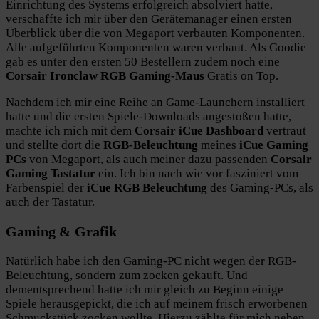
Einrichtung des Systems erfolgreich absolviert hatte,
verschaffte ich mir über den Gerätemanager einen ersten
Überblick über die von Megaport verbauten Komponenten.
Alle aufgeführten Komponenten waren verbaut. Als Goodie
gab es unter den ersten 50 Bestellern zudem noch eine
Corsair Ironclaw RGB Gaming-Maus
Gratis on Top.
Nachdem ich mir eine Reihe an Game-Launchern installiert
hatte und die ersten Spiele-Downloads angestoßen hatte,
machte ich mich mit dem
Corsair iCue Dashboard
vertraut
und stellte dort die
RGB-Beleuchtung
meines
iCue Gaming
PCs
von Megaport, als auch meiner dazu passenden
Corsair
Gaming Tastatur
ein. Ich bin nach wie vor fasziniert vom
Farbenspiel der
iCue RGB Beleuchtung
des Gaming-PCs, als
auch der Tastatur.
Gaming & Grafik
Natürlich habe ich den Gaming-PC nicht wegen der RGB-
Beleuchtung, sondern zum zocken gekauft. Und
dementsprechend hatte ich mir gleich zu Beginn einige
Spiele herausgepickt, die ich auf meinem frisch erworbenen
Schmuckstück zocken wollte. Hierzu zählte für mich neben