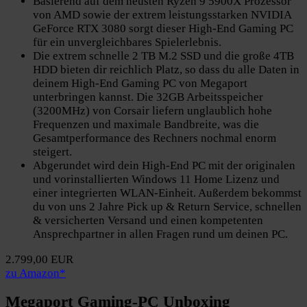
Basierend auf dem neusten Ryzen 9 5900X Prozessor
von AMD sowie der extrem leistungsstarken NVIDIA
GeForce RTX 3080 sorgt dieser High-End Gaming PC
für ein unvergleichbares Spielerlebnis.
Die extrem schnelle 2 TB M.2 SSD und die große 4TB
HDD bieten dir reichlich Platz, so dass du alle Daten in
deinem High-End Gaming PC von Megaport
unterbringen kannst. Die 32GB Arbeitsspeicher
(3200MHz) von Corsair liefern unglaublich hohe
Frequenzen und maximale Bandbreite, was die
Gesamtperformance des Rechners nochmal enorm
steigert.
Abgerundet wird dein High-End PC mit der originalen
und vorinstallierten Windows 11 Home Lizenz und
einer integrierten WLAN-Einheit. Außerdem bekommst
du von uns 2 Jahre Pick up & Return Service, schnellen
& versicherten Versand und einen kompetenten
Ansprechpartner in allen Fragen rund um deinen PC.
2.799,00 EUR
zu Amazon*
Megaport Gaming-PC Unboxing