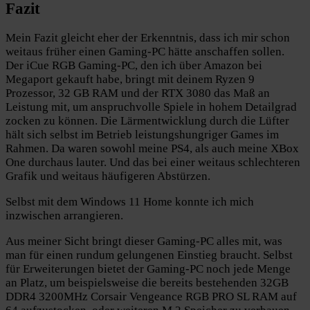
Fazit
Mein Fazit gleicht eher der Erkenntnis, dass ich mir schon
weitaus früher einen Gaming-PC hätte anschaffen sollen.
Der iCue RGB Gaming-PC, den ich über Amazon bei
Megaport gekauft habe, bringt mit deinem Ryzen 9
Prozessor, 32 GB RAM und der RTX 3080 das Maß an
Leistung mit, um anspruchvolle Spiele in hohem Detailgrad
zocken zu können. Die Lärmentwicklung durch die Lüfter
hält sich selbst im Betrieb leistungshungriger Games im
Rahmen. Da waren sowohl meine PS4, als auch meine XBox
One durchaus lauter. Und das bei einer weitaus schlechteren
Grafik und weitaus häufigeren Abstürzen.
Selbst mit dem Windows 11 Home konnte ich mich
inzwischen arrangieren.
Aus meiner Sicht bringt dieser Gaming-PC alles mit, was
man für einen rundum gelungenen Einstieg braucht. Selbst
für Erweiterungen bietet der Gaming-PC noch jede Menge
an Platz, um beispielsweise die bereits bestehenden 32GB
DDR4 3200MHz Corsair Vengeance RGB PRO SL RAM auf