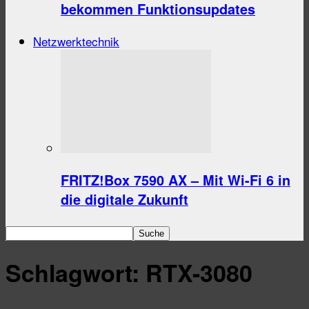
bekommen Funktionsupdates
Netzwerktechnik
FRITZ!Box 7590 AX – Mit Wi-Fi 6 in
die digitale Zukunft
Schlagwort: RTX-3080