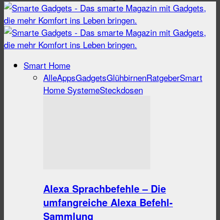
Smart Home
Alle
Apps
Gadgets
Glühbirnen
Ratgeber
Smart
Home Systeme
Steckdosen
Alexa Sprachbefehle – Die
umfangreiche Alexa Befehl-
Sammlung