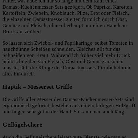
Falter, was habe ich nur so lange mit dem Kauf eines
Damast-Küchenmesser-Sets gezögert. Ob Paprika, Karotten,
Kartoffeln, Zwiebeln, Knoblauch, Pilze, Brot oder Fleisch,
die einzelnen Damastmesser gleiten förmlich durch Obst,
Gemüse und Fleisch, ohne überhaupt nur einen Hauch an
Druck auszuüben.
So lassen sich Zwiebel- und Paprikaringe, selbst Tomaten in
hauchdünne Scheiben schneiden. Gleiches gilt für das
Schneiden von Kraut. Während ich früher viel mehr Druck
beim schneiden von Fleisch, Obst und Gemüse ausüben
musste, fällt die Klinge des Damastmessers förmlich durch
alles hindurch.
Haptik – Messerset Griffe
Die Griffe aller Messer des Damast-Küchenmesser-Sets sind
ergonomisch geformt, bestehen aus einem farbigen Holzgriff
und liegen sehr gut in der Hand. So kann man auch läng
Geflügelschere
Auch die Geflügelschere leistet gute Dienste, wie man es