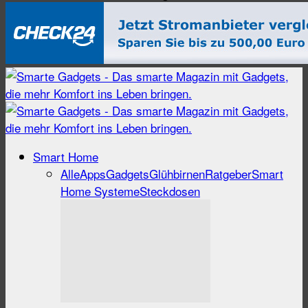
Smart Home
Alle
Apps
Gadgets
Glühbirnen
Ratgeber
Smart
Home Systeme
Steckdosen