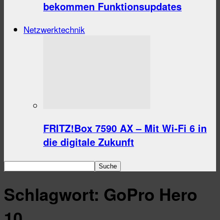
bekommen Funktionsupdates
Netzwerktechnik
FRITZ!Box 7590 AX – Mit Wi-Fi 6 in
die digitale Zukunft
Schlagwort: GoPro Hero
10