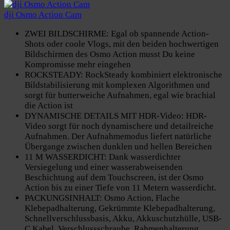
dji Osmo Action Cam
ZWEI BILDSCHIRME: Egal ob spannende Action-
Shots oder coole Vlogs, mit den beiden hochwertigen
Bildschirmen des Osmo Action musst Du keine
Kompromisse mehr eingehen
ROCKSTEADY: RockSteady kombiniert elektronische
Bildstabilisierung mit komplexen Algorithmen und
sorgt für butterweiche Aufnahmen, egal wie brachial
die Action ist
DYNAMISCHE DETAILS MIT HDR-Video: HDR-
Video sorgt für noch dynamischere und detailreiche
Aufnahmen. Der Aufnahmemodus liefert natürliche
Übergange zwischen dunklen und hellen Bereichen
11 M WASSERDICHT: Dank wasserdichter
Versiegelung und einer wasserabweisenden
Beschichtung auf dem Touchscreen, ist der Osmo
Action bis zu einer Tiefe von 11 Metern wasserdicht.
PACKUNGSINHALT: Osmo Action, Flache
Klebepadhalterung, Gekrümmte Klebepadhalterung,
Schnellverschlussbasis, Akku, Akkuschutzhülle, USB-
C Kabel, Verschlussschraube, Rahmenhalterung