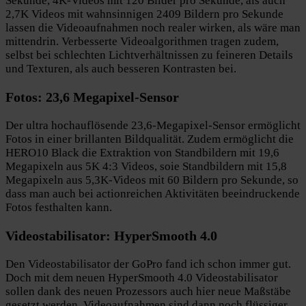
Sekunde, 4K-Videos mit 120 Bilder pro Sekunde, als auch
2,7K Videos mit wahnsinnigen 2409 Bildern pro Sekunde
lassen die Videoaufnahmen noch realer wirken, als wäre man
mittendrin. Verbesserte Videoalgorithmen tragen zudem,
selbst bei schlechten Lichtverhältnissen zu feineren Details
und Texturen, als auch besseren Kontrasten bei.
Fotos: 23,6 Megapixel-Sensor
Der ultra hochauflösende 23,6-Megapixel-Sensor ermöglicht
Fotos in einer brillanten Bildqualität. Zudem ermöglicht die
HERO10 Black die Extraktion von Standbildern mit 19,6
Megapixeln aus 5K 4:3 Videos, soie Standbildern mit 15,8
Megapixeln aus 5,3K-Videos mit 60 Bildern pro Sekunde, so
dass man auch bei actionreichen Aktivitäten beeindruckende
Fotos festhalten kann.
Videostabilisator: HyperSmooth 4.0
Den Videostabilisator der GoPro fand ich schon immer gut.
Doch mit dem neuen HyperSmooth 4.0 Videostabilisator
sollen dank des neuen Prozessors auch hier neue Maßstäbe
gesetzt werden. Videoaufnahmen sind dann noch flüssiger