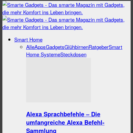
Smart Home
Alle
Apps
Gadgets
Glühbirnen
Ratgeber
Smart
Home Systeme
Steckdosen
Alexa Sprachbefehle – Die
umfangreiche Alexa Befehl-
Sammlung