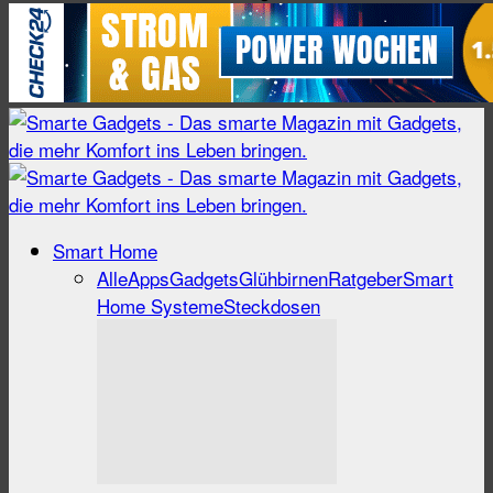
Smart Home
Alle
Apps
Gadgets
Glühbirnen
Ratgeber
Smart
Home Systeme
Steckdosen