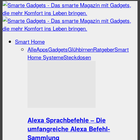
Smart Home
Alle
Apps
Gadgets
Glühbirnen
Ratgeber
Smart
Home Systeme
Steckdosen
Alexa Sprachbefehle – Die
umfangreiche Alexa Befehl-
Sammlung