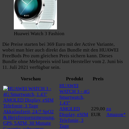
Huawei Watch 3 Fashion
Die Preise starten bei 369 Euro mit der Active Variante,
wobei man hier auch direkt das Bundle mit den HUAWEI
FreeBuds Pro zum gleichen Preis sichern kann. Dieses
Bundle ohne Mehrpreis wird laut Hersteller vom 2. Juni bis
11. Juli 2021 verfügbar sein.
Vorschau
Produkt
Preis
HUAWEI
WATCH 3 - 4G
Smartwatch,
1.43''
AMOLED
229,00
zu
Display, eSIM
EUR
Amazon*
Telefonie, 3
Tage