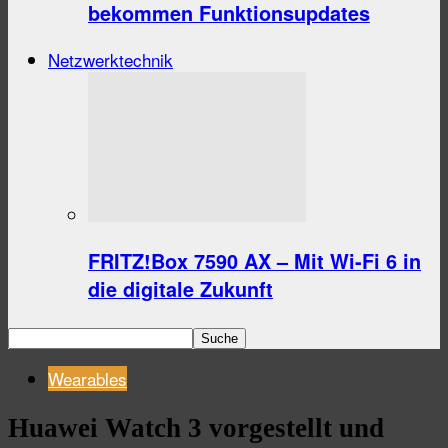
bekommen Funktionsupdates
Netzwerktechnik
FRITZ!Box 7590 AX – Mit Wi-Fi 6 in
die digitale Zukunft
Wearables
Huawei Watch 3 vorgestellt und