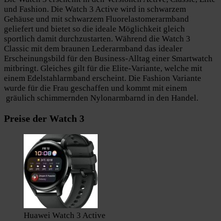
und Fashion. Die Watch 3 Active wird in schwarzem
Gehäuse und mit schwarzem Fluorelastomerarmband
geliefert und bietet so die ideale Möglichkeit gleich
sportlich damit durchzustarten. Während die Watch 3
Classic mit dem braunen Lederarmband das idealer
Erscheinungsbild für den Business-Alltag einer Smartwatch
mitbringt. Gleiches gilt für die Elite-Variante, welche mit
einem Edelstahlarmband erscheint. Die Fashion Variante
wurde für die Frau geschaffen und kommt mit einem
gräulich schimmernden Nylonarmbarnd in den Handel.
Preise der Watch 3
Huawei Watch 3 Active