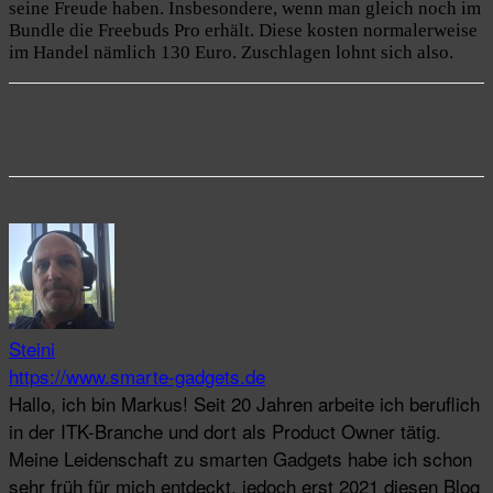
seine Freude haben. Insbesondere, wenn man gleich noch im
Bundle die Freebuds Pro erhält. Diese kosten normalerweise
im Handel nämlich 130 Euro. Zuschlagen lohnt sich also.
Steini
https://www.smarte-gadgets.de
Hallo, ich bin Markus! Seit 20 Jahren arbeite ich beruflich
in der ITK-Branche und dort als Product Owner tätig.
Meine Leidenschaft zu smarten Gadgets habe ich schon
sehr früh für mich entdeckt, jedoch erst 2021 diesen Blog