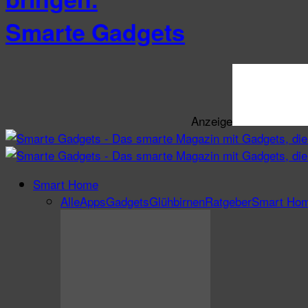
Smarte Gadgets
Anzeige
Smart Home
Alle
Apps
Gadgets
Glühbirnen
Ratgeber
Smart Ho