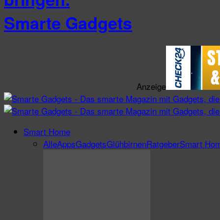
Smarte Gadgets
Anzeige
Smart Home
Alle
Apps
Gadgets
Glühbirnen
Ratgeber
Smart Ho