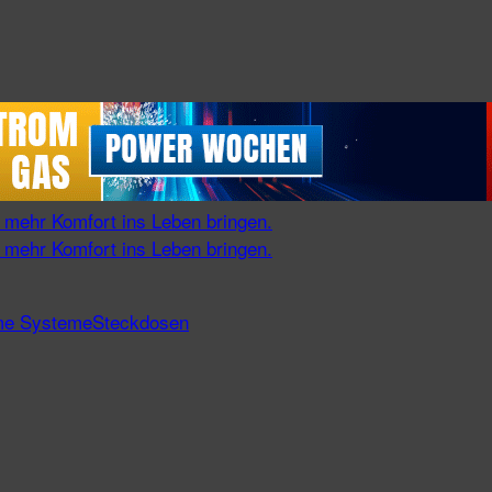
me Systeme
Steckdosen